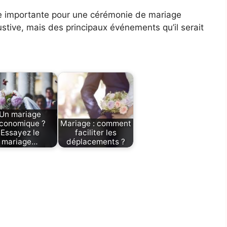
 importante pour une cérémonie de mariage
haustive, mais des principaux événements qu’il serait
Un mariage
conomique ?
Mariage : comment
Essayez le
faciliter les
mariage…
déplacements ?