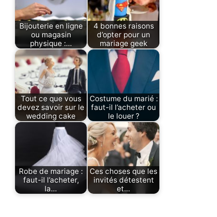
Bijouterie en ligne
4 bonnes raisons
ou magasin
d’opter pour un
physique :…
mariage geek
Tout ce que vous
Costume du marié :
devez savoir sur le
faut-il l’acheter ou
wedding cake
le louer ?
Robe de mariage :
Ces choses que les
faut-il l’acheter,
invités détestent
la…
et…